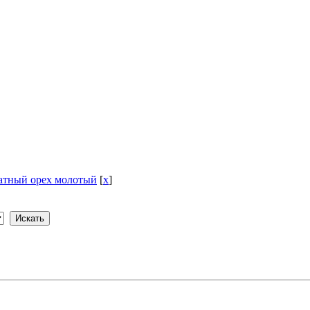
атный орех молотый
[
x
]