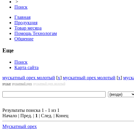
>
Поиск
Главная
Продукция
Товар месяца
Помощь Технологам
Общение
Еще
Поиск
Карта сайта
мускатный орех молотый
[
x
]
мускатный орех молотый
[
x
]
муск
мускат
мускатный орех
мускатный орех молотый
Результаты поиска 1 - 1 из 1
Начало | Пред. |
1
| След. | Конец
Мускатный орех