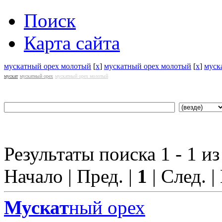
Поиск
Карта сайта
мускатный орех молотый
[
x
]
мускатный орех молотый
[
x
]
муск
мускат
мускатный орех
мускатный орех молотый
Результаты поиска 1 - 1 из
Начало | Пред. |
1
| След. |
Мускат
ный орех