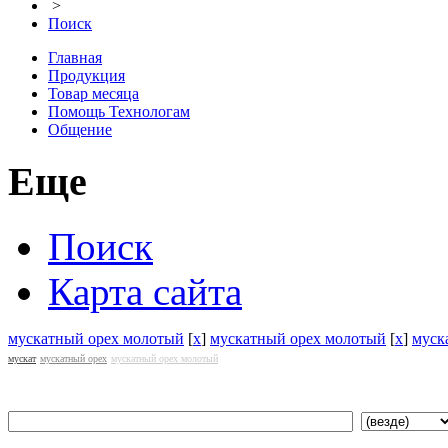
>
Поиск
Главная
Продукция
Товар месяца
Помощь Технологам
Общение
Еще
Поиск
Карта сайта
мускатный орех молотый
[
x
]
мускатный орех молотый
[
x
]
муск
мускат
мускатный орех
мускатный орех молотый