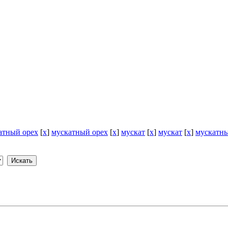
атный орех
[
x
]
мускатный орех
[
x
]
мускат
[
x
]
мускат
[
x
]
мускатны