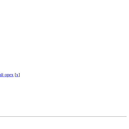
й орех
[
x
]