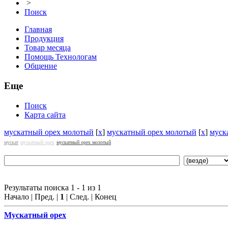
>
Поиск
Главная
Продукция
Товар месяца
Помощь Технологам
Общение
Еще
Поиск
Карта сайта
мускатный орех молотый
[
x
]
мускатный орех молотый
[
x
]
муск
мускат
мускатный орех
мускатный орех молотый
Результаты поиска 1 - 1 из 1
Начало | Пред. |
1
| След. | Конец
Мускат
ный орех