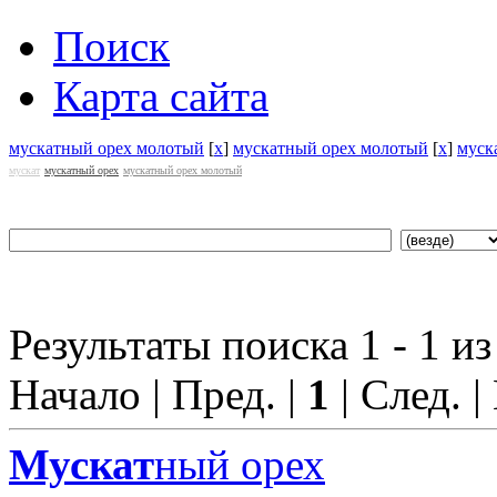
Поиск
Карта сайта
мускатный орех молотый
[
x
]
мускатный орех молотый
[
x
]
муск
мускат
мускатный орех
мускатный орех молотый
Результаты поиска 1 - 1 из
Начало | Пред. |
1
| След. |
Мускат
ный орех