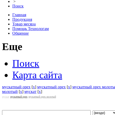
>
Поиск
Главная
Продукция
Товар месяца
Помощь Технологам
Общение
Еще
Поиск
Карта сайта
мускатный орех
[
x
]
мускатный орех
[
x
]
мускатный орех молот
молотый
[
x
]
мускат
[
x
]
мускат
мускатный орех
мускатный орех молотый