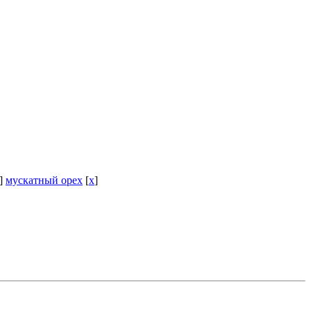
]
мускатный орех
[
x
]