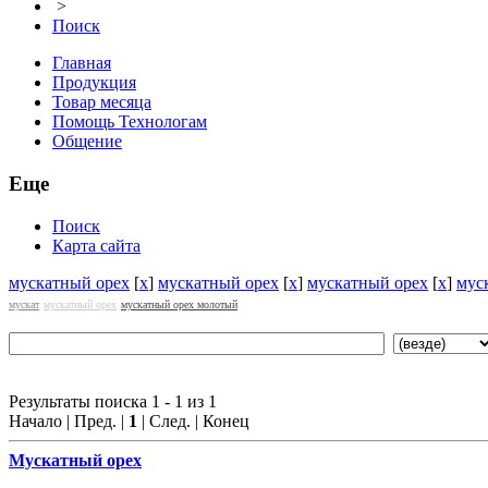
>
Поиск
Главная
Продукция
Товар месяца
Помощь Технологам
Общение
Еще
Поиск
Карта сайта
мускатный орех
[
x
]
мускатный орех
[
x
]
мускатный орех
[
x
]
мус
мускат
мускатный орех
мускатный орех молотый
Результаты поиска 1 - 1 из 1
Начало | Пред. |
1
| След. | Конец
Мускат
ный орех