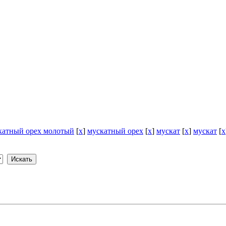
катный орех молотый
[
x
]
мускатный орех
[
x
]
мускат
[
x
]
мускат
[
x