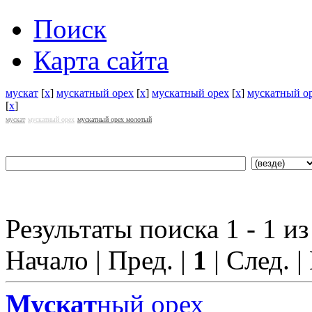
Поиск
Карта сайта
мускат
[
x
]
мускатный орех
[
x
]
мускатный орех
[
x
]
мускатный о
[
x
]
мускат
мускатный орех
мускатный орех молотый
Результаты поиска 1 - 1 из
Начало | Пред. |
1
| След. |
Мускат
ный орех