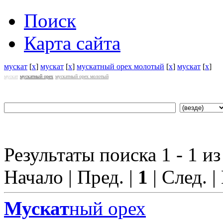
Поиск
Карта сайта
мускат
[
x
]
мускат
[
x
]
мускатный орех молотый
[
x
]
мускат
[
x
]
мускат
мускатный орех
мускатный орех молотый
Результаты поиска 1 - 1 из
Начало | Пред. |
1
| След. |
Мускат
ный орех