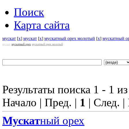
Поиск
Карта сайта
мускат
[
x
]
мускат
[
x
]
мускатный орех молотый
[
x
]
мускатный о
мускат
мускатный орех
мускатный орех молотый
Результаты поиска 1 - 1 из
Начало | Пред. |
1
| След. |
Мускат
ный орех