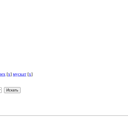
рех
[
x
]
мускат
[
x
]