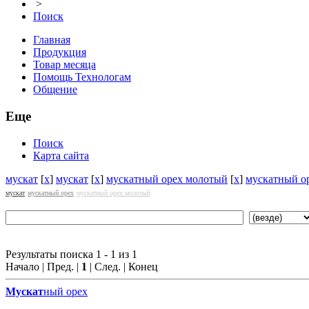
>
Поиск
Главная
Продукция
Товар месяца
Помощь Технологам
Общение
Еще
Поиск
Карта сайта
мускат
[
x
]
мускат
[
x
]
мускатный орех молотый
[
x
]
мускатный о
мускат
мускатный орех
мускатный орех молотый
Результаты поиска 1 - 1 из 1
Начало | Пред. |
1
| След. | Конец
Мускат
ный орех