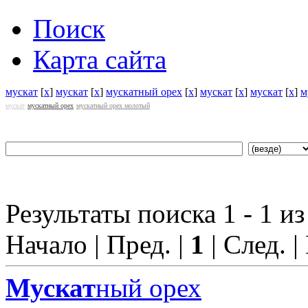
Поиск
Карта сайта
мускат
[
x
]
мускат
[
x
]
мускатный орех
[
x
]
мускат
[
x
]
мускат
[
x
]
м
мускат
мускатный орех
мускатный орех молотый
Результаты поиска 1 - 1 из
Начало | Пред. |
1
| След. |
Мускат
ный орех