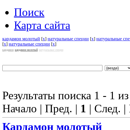
Поиск
Карта сайта
кардамон молотый
[
x
]
натуральные специи
[
x
]
натуральные сп
[
x
]
натуральные специи
[
x
]
кардамон
кардамон молотый
натуральные специи
Результаты поиска 1 - 1 из
Начало | Пред. |
1
| След. |
Кардамон молотый