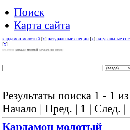
Поиск
Карта сайта
кардамон молотый
[
x
]
натуральные специи
[
x
]
натуральные сп
[
x
]
кардамон
кардамон молотый
натуральные специи
Результаты поиска 1 - 1 из
Начало | Пред. |
1
| След. |
Кардамон молотый