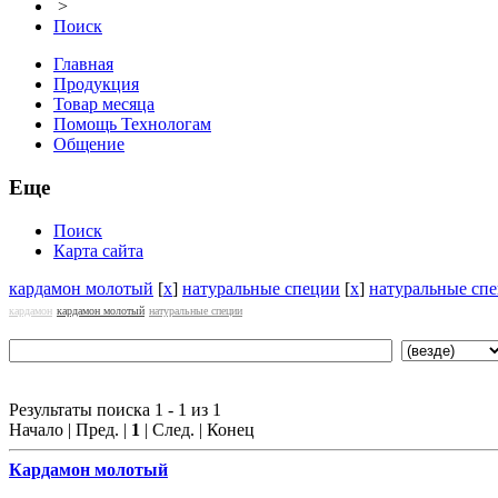
>
Поиск
Главная
Продукция
Товар месяца
Помощь Технологам
Общение
Еще
Поиск
Карта сайта
кардамон молотый
[
x
]
натуральные специи
[
x
]
натуральные сп
кардамон
кардамон молотый
натуральные специи
Результаты поиска 1 - 1 из 1
Начало | Пред. |
1
| След. | Конец
Кардамон
молотый