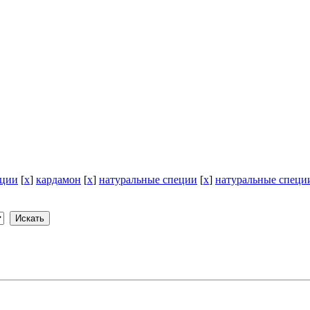
еции
[
x
]
кардамон
[
x
]
натуральные специи
[
x
]
натуральные специ