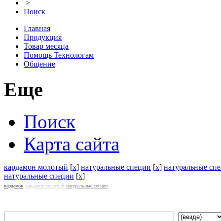
>
Поиск
Главная
Продукция
Товар месяца
Помощь Технологам
Общение
Еще
Поиск
Карта сайта
кардамон молотый
[
x
]
натуральные специи
[
x
]
натуральные сп
натуральные специи
[
x
]
кардамон
кардамон молотый
натуральные специи