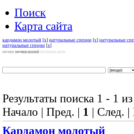
Поиск
Карта сайта
кардамон молотый
[
x
]
натуральные специи
[
x
]
натуральные сп
натуральные специи
[
x
]
кардамон
кардамон молотый
натуральные специи
Результаты поиска 1 - 1 из
Начало | Пред. |
1
| След. |
Кардамон
молотый