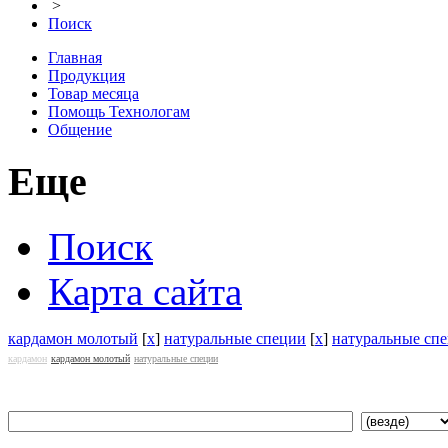
>
Поиск
Главная
Продукция
Товар месяца
Помощь Технологам
Общение
Еще
Поиск
Карта сайта
кардамон молотый
[
x
]
натуральные специи
[
x
]
натуральные сп
кардамон
кардамон молотый
натуральные специи