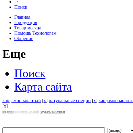
>
Поиск
Главная
Продукция
Товар месяца
Помощь Технологам
Общение
Еще
Поиск
Карта сайта
кардамон молотый
[
x
]
натуральные специи
[
x
]
кардамон молот
[
x
]
кардамон
кардамон молотый
натуральные специи