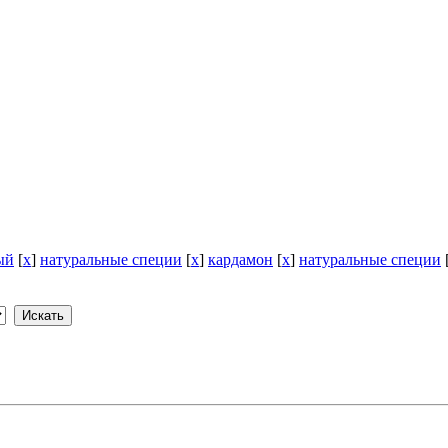
ый
[
x
]
натуральные специи
[
x
]
кардамон
[
x
]
натуральные специи