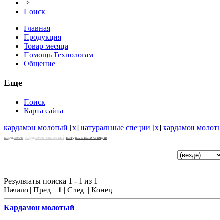
>
Поиск
Главная
Продукция
Товар месяца
Помощь Технологам
Общение
Еще
Поиск
Карта сайта
кардамон молотый
[
x
]
натуральные специи
[
x
]
кардамон молот
кардамон
кардамон молотый
натуральные специи
Результаты поиска 1 - 1 из 1
Начало | Пред. |
1
| След. | Конец
Кардамон
молотый