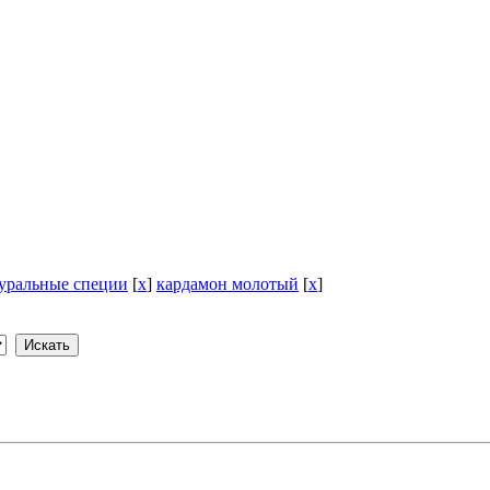
уральные специи
[
x
]
кардамон молотый
[
x
]