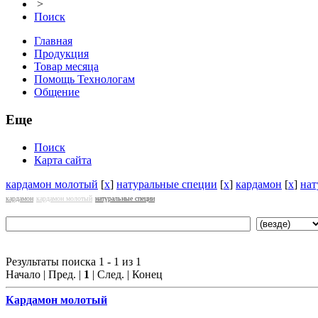
>
Поиск
Главная
Продукция
Товар месяца
Помощь Технологам
Общение
Еще
Поиск
Карта сайта
кардамон молотый
[
x
]
натуральные специи
[
x
]
кардамон
[
x
]
нат
кардамон
кардамон молотый
натуральные специи
Результаты поиска 1 - 1 из 1
Начало | Пред. |
1
| След. | Конец
Кардамон
молотый