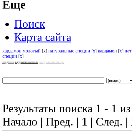
Еще
Поиск
Карта сайта
кардамон молотый
[
x
]
натуральные специи
[
x
]
кардамон
[
x
]
нат
специи
[
x
]
кардамон
кардамон молотый
натуральные специи
Результаты поиска 1 - 1 из
Начало | Пред. |
1
| След. |