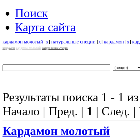
Поиск
Карта сайта
кардамон молотый
[
x
]
натуральные специи
[
x
]
кардамон
[
x
]
кар
кардамон
кардамон молотый
натуральные специи
Результаты поиска 1 - 1 из
Начало | Пред. |
1
| След. |
Кардамон
молотый