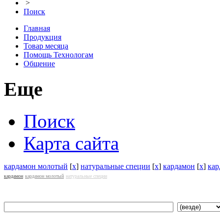
>
Поиск
Главная
Продукция
Товар месяца
Помощь Технологам
Общение
Еще
Поиск
Карта сайта
кардамон молотый
[
x
]
натуральные специи
[
x
]
кардамон
[
x
]
кар
кардамон
кардамон молотый
натуральные специи