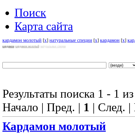
Поиск
Карта сайта
кардамон молотый
[
x
]
натуральные специи
[
x
]
кардамон
[
x
]
кар
кардамон
кардамон молотый
натуральные специи
Результаты поиска 1 - 1 из
Начало | Пред. |
1
| След. |
Кардамон
молотый