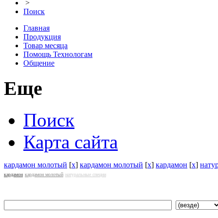
>
Поиск
Главная
Продукция
Товар месяца
Помощь Технологам
Общение
Еще
Поиск
Карта сайта
кардамон молотый
[
x
]
кардамон молотый
[
x
]
кардамон
[
x
]
нату
кардамон
кардамон молотый
натуральные специи