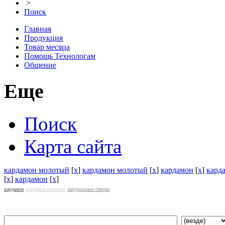
>
Поиск
Главная
Продукция
Товар месяца
Помощь Технологам
Общение
Еще
Поиск
Карта сайта
кардамон молотый
[
x
]
кардамон молотый
[
x
]
кардамон
[
x
]
кард
[
x
]
кардамон
[
x
]
кардамон
кардамон молотый
натуральные специи