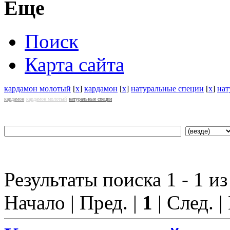
Еще
Поиск
Карта сайта
кардамон молотый
[
x
]
кардамон
[
x
]
натуральные специи
[
x
]
нат
кардамон
кардамон молотый
натуральные специи
Результаты поиска 1 - 1 из
Начало | Пред. |
1
| След. |