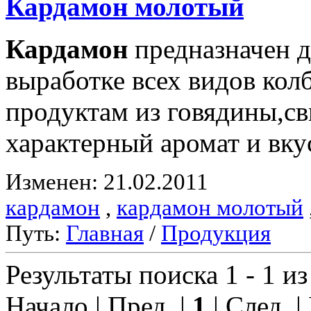
Кардамон
молотый
Кардамон
предназначен д
выработке всех видов ко
продуктам из говядины,с
характерный аромат и вку
Изменен: 21.02.2011
кардамон
,
кардамон молотый
Путь:
Главная
/
Продукция
Результаты поиска 1 - 1 из
Начало | Пред. |
1
| След. |