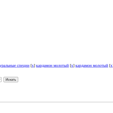
уральные специи
[
x
]
кардамон молотый
[
x
]
кардамон молотый
[
x