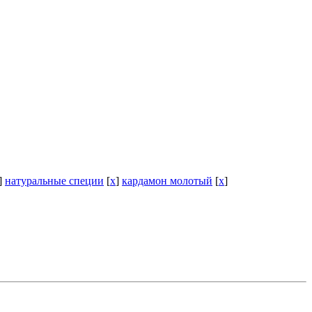
]
натуральные специи
[
x
]
кардамон молотый
[
x
]