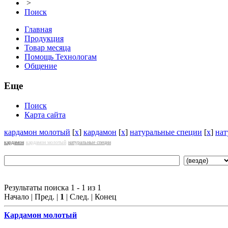
>
Поиск
Главная
Продукция
Товар месяца
Помощь Технологам
Общение
Еще
Поиск
Карта сайта
кардамон молотый
[
x
]
кардамон
[
x
]
натуральные специи
[
x
]
нат
кардамон
кардамон молотый
натуральные специи
Результаты поиска 1 - 1 из 1
Начало | Пред. |
1
| След. | Конец
Кардамон
молотый