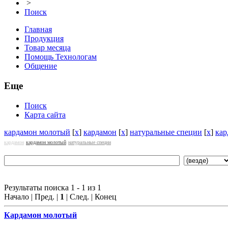
>
Поиск
Главная
Продукция
Товар месяца
Помощь Технологам
Общение
Еще
Поиск
Карта сайта
кардамон молотый
[
x
]
кардамон
[
x
]
натуральные специи
[
x
]
кар
кардамон
кардамон молотый
натуральные специи
Результаты поиска 1 - 1 из 1
Начало | Пред. |
1
| След. | Конец
Кардамон
молотый