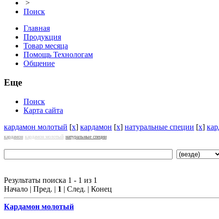
>
Поиск
Главная
Продукция
Товар месяца
Помощь Технологам
Общение
Еще
Поиск
Карта сайта
кардамон молотый
[
x
]
кардамон
[
x
]
натуральные специи
[
x
]
кар
кардамон
кардамон молотый
натуральные специи
Результаты поиска 1 - 1 из 1
Начало | Пред. |
1
| След. | Конец
Кардамон
молотый