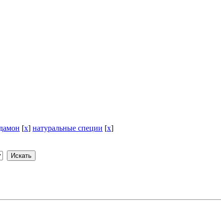
дамон
[
x
]
натуральные специи
[
x
]