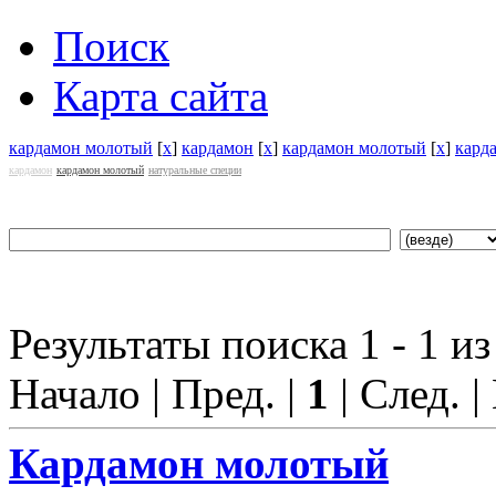
Поиск
Карта сайта
кардамон молотый
[
x
]
кардамон
[
x
]
кардамон молотый
[
x
]
кард
кардамон
кардамон молотый
натуральные специи
Результаты поиска 1 - 1 из
Начало | Пред. |
1
| След. |
Кардамон
молотый