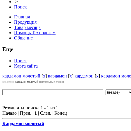
>
Поиск
Главная
Продукция
Товар месяца
Помощь Технологам
Общение
Еще
Поиск
Карта сайта
кардамон молотый
[
x
]
кардамон
[
x
]
кардамон
[
x
]
кардамон мол
кардамон
кардамон молотый
натуральные специи
Результаты поиска 1 - 1 из 1
Начало | Пред. |
1
| След. | Конец
Кардамон
молотый