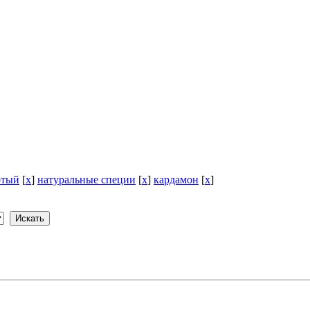
отый
[
x
]
натуральные специи
[
x
]
кардамон
[
x
]