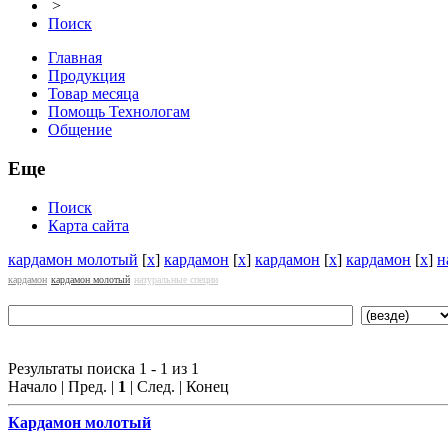
>
Поиск
Главная
Продукция
Товар месяца
Помощь Технологам
Общение
Еще
Поиск
Карта сайта
кардамон молотый
[
x
]
кардамон
[
x
]
кардамон
[
x
]
кардамон
[
x
]
н
кардамон
кардамон молотый
натуральные специи
Результаты поиска 1 - 1 из 1
Начало | Пред. |
1
| След. | Конец
Кардамон
молотый