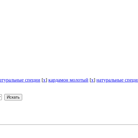
атуральные специи
[
x
]
кардамон молотый
[
x
]
натуральные специ