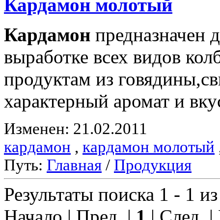
Кардамон
молотый
Кардамон
предназначен д
выработке всех видов ко
продуктам из говядины,с
характерный аромат и вку
Изменен: 21.02.2011
кардамон
,
кардамон молотый
Путь:
Главная
/
Продукция
Результаты поиска 1 - 1 из
Начало | Пред. |
1
| След. |