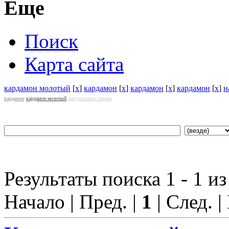
Еще
Поиск
Карта сайта
кардамон молотый
[
x
]
кардамон
[
x
]
кардамон
[
x
]
кардамон
[
x
]
н
кардамон
кардамон молотый
натуральные специи
Результаты поиска 1 - 1 из
Начало | Пред. |
1
| След. |