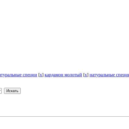
атуральные специи
[
x
]
кардамон молотый
[
x
]
натуральные специ