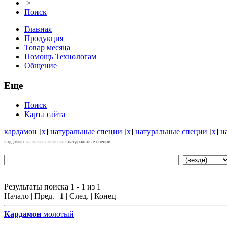
>
Поиск
Главная
Продукция
Товар месяца
Помощь Технологам
Общение
Еще
Поиск
Карта сайта
кардамон
[
x
]
натуральные специи
[
x
]
натуральные специи
[
x
]
н
кардамон
кардамон молотый
натуральные специи
Результаты поиска 1 - 1 из 1
Начало | Пред. |
1
| След. | Конец
Кардамон
молотый