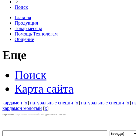
>
Поиск
Главная
Продукция
Товар месяца
Помощь Технологам
Общение
Еще
Поиск
Карта сайта
кардамон
[
x
]
натуральные специи
[
x
]
натуральные специи
[
x
]
н
кардамон молотый
[
x
]
кардамон
кардамон молотый
натуральные специи