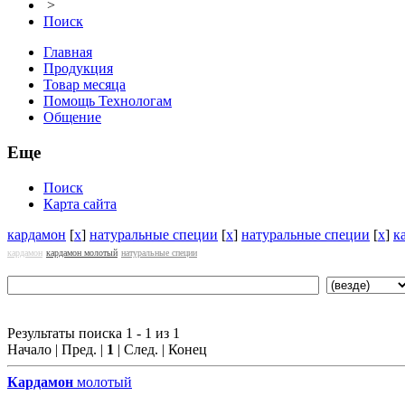
>
Поиск
Главная
Продукция
Товар месяца
Помощь Технологам
Общение
Еще
Поиск
Карта сайта
кардамон
[
x
]
натуральные специи
[
x
]
натуральные специи
[
x
]
к
кардамон
кардамон молотый
натуральные специи
Результаты поиска 1 - 1 из 1
Начало | Пред. |
1
| След. | Конец
Кардамон
молотый