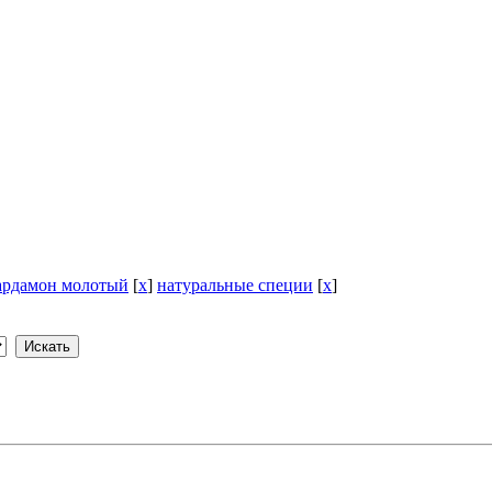
ардамон молотый
[
x
]
натуральные специи
[
x
]