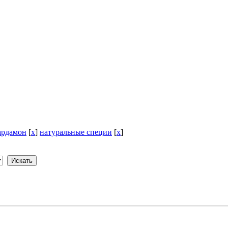
ардамон
[
x
]
натуральные специи
[
x
]