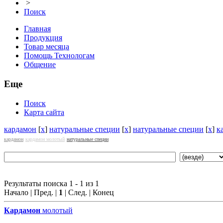
>
Поиск
Главная
Продукция
Товар месяца
Помощь Технологам
Общение
Еще
Поиск
Карта сайта
кардамон
[
x
]
натуральные специи
[
x
]
натуральные специи
[
x
]
к
кардамон
кардамон молотый
натуральные специи
Результаты поиска 1 - 1 из 1
Начало | Пред. |
1
| След. | Конец
Кардамон
молотый