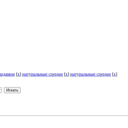
ардамон
[
x
]
натуральные специи
[
x
]
натуральные специи
[
x
]