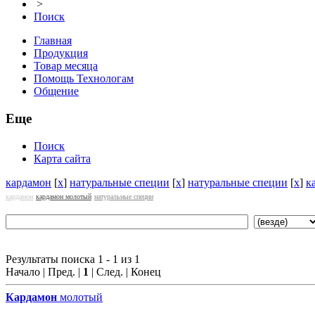
>
Поиск
Главная
Продукция
Товар месяца
Помощь Технологам
Общение
Еще
Поиск
Карта сайта
кардамон
[
x
]
натуральные специи
[
x
]
натуральные специи
[
x
]
к
кардамон
кардамон молотый
натуральные специи
Результаты поиска 1 - 1 из 1
Начало | Пред. |
1
| След. | Конец
Кардамон
молотый