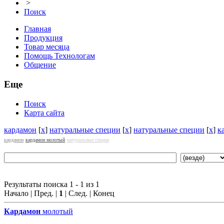
>
Поиск
Главная
Продукция
Товар месяца
Помощь Технологам
Общение
Еще
Поиск
Карта сайта
кардамон
[
x
]
натуральные специи
[
x
]
натуральные специи
[
x
]
к
кардамон
кардамон молотый
натуральные специи
Результаты поиска 1 - 1 из 1
Начало | Пред. |
1
| След. | Конец
Кардамон
молотый