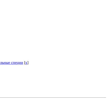
альные специи
[
x
]