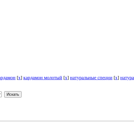
ардамон
[
x
]
кардамон молотый
[
x
]
натуральные специи
[
x
]
натур