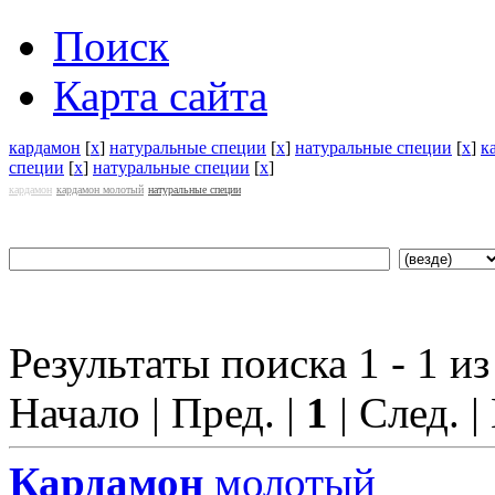
Поиск
Карта сайта
кардамон
[
x
]
натуральные специи
[
x
]
натуральные специи
[
x
]
к
специи
[
x
]
натуральные специи
[
x
]
кардамон
кардамон молотый
натуральные специи
Результаты поиска 1 - 1 из
Начало | Пред. |
1
| След. |
Кардамон
молотый