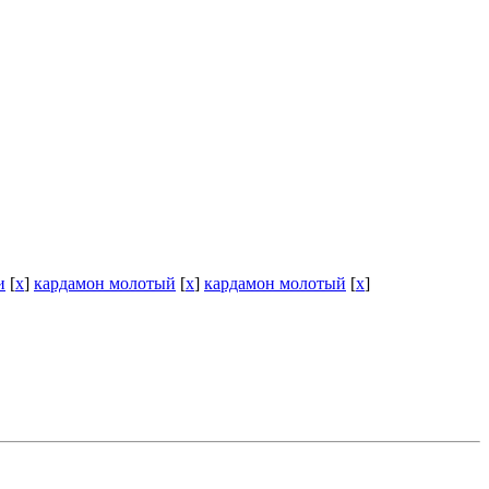
и
[
x
]
кардамон молотый
[
x
]
кардамон молотый
[
x
]