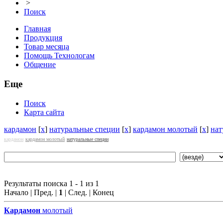
>
Поиск
Главная
Продукция
Товар месяца
Помощь Технологам
Общение
Еще
Поиск
Карта сайта
кардамон
[
x
]
натуральные специи
[
x
]
кардамон молотый
[
x
]
нат
кардамон
кардамон молотый
натуральные специи
Результаты поиска 1 - 1 из 1
Начало | Пред. |
1
| След. | Конец
Кардамон
молотый