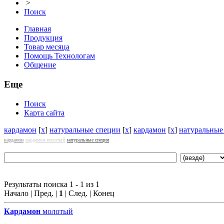
>
Поиск
Главная
Продукция
Товар месяца
Помощь Технологам
Общение
Еще
Поиск
Карта сайта
кардамон
[
x
]
натуральные специи
[
x
]
кардамон
[
x
]
натуральные
кардамон
кардамон молотый
натуральные специи
Результаты поиска 1 - 1 из 1
Начало | Пред. |
1
| След. | Конец
Кардамон
молотый