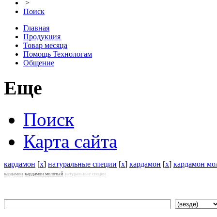
>
Поиск
Главная
Продукция
Товар месяца
Помощь Технологам
Общение
Еще
Поиск
Карта сайта
кардамон
[
x
]
натуральные специи
[
x
]
кардамон
[
x
]
кардамон мо
кардамон
кардамон молотый
натуральные специи