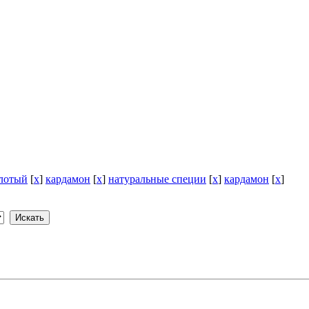
лотый
[
x
]
кардамон
[
x
]
натуральные специи
[
x
]
кардамон
[
x
]