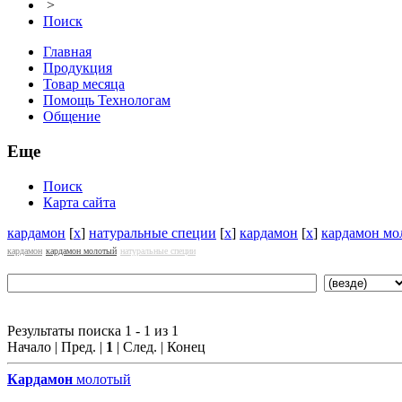
>
Поиск
Главная
Продукция
Товар месяца
Помощь Технологам
Общение
Еще
Поиск
Карта сайта
кардамон
[
x
]
натуральные специи
[
x
]
кардамон
[
x
]
кардамон мо
кардамон
кардамон молотый
натуральные специи
Результаты поиска 1 - 1 из 1
Начало | Пред. |
1
| След. | Конец
Кардамон
молотый