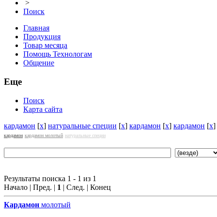
>
Поиск
Главная
Продукция
Товар месяца
Помощь Технологам
Общение
Еще
Поиск
Карта сайта
кардамон
[
x
]
натуральные специи
[
x
]
кардамон
[
x
]
кардамон
[
x
кардамон
кардамон молотый
натуральные специи
Результаты поиска 1 - 1 из 1
Начало | Пред. |
1
| След. | Конец
Кардамон
молотый