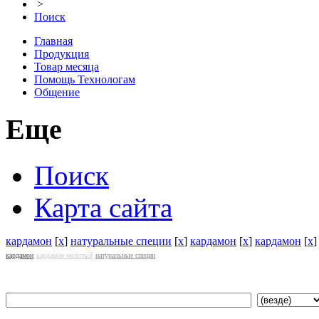
>
Поиск
Главная
Продукция
Товар месяца
Помощь Технологам
Общение
Еще
Поиск
Карта сайта
кардамон
[
x
]
натуральные специи
[
x
]
кардамон
[
x
]
кардамон
[
x
кардамон
кардамон молотый
натуральные специи