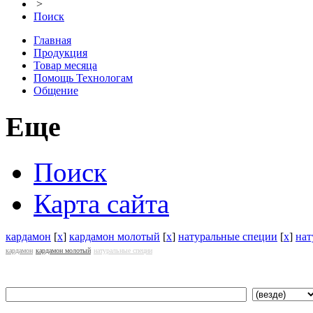
>
Поиск
Главная
Продукция
Товар месяца
Помощь Технологам
Общение
Еще
Поиск
Карта сайта
кардамон
[
x
]
кардамон молотый
[
x
]
натуральные специи
[
x
]
нат
кардамон
кардамон молотый
натуральные специи