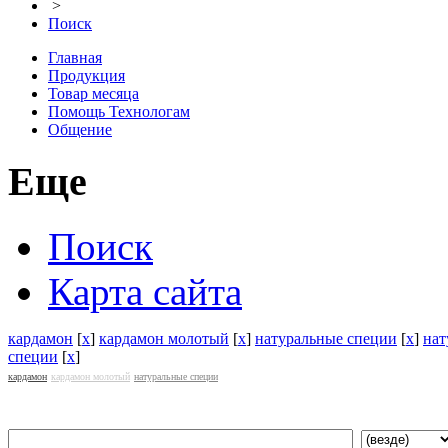
>
Поиск
Главная
Продукция
Товар месяца
Помощь Технологам
Общение
Еще
Поиск
Карта сайта
кардамон
[
x
]
кардамон молотый
[
x
]
натуральные специи
[
x
]
нат
специи
[
x
]
кардамон
кардамон молотый
натуральные специи